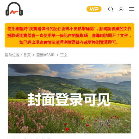
使用網盤時“浏覽器彈出的記住密碼不要點擊确認“，點确認後續的文件
提取碼浏覽器會一直使用第一個記住的提取碼，會導緻訪問不了文件，
如已經出現這種情況清理浏覽器緩存或更換浏覽器即可。
當前位置：
首頁
亞洲ASMR
正文