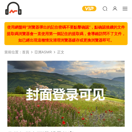
使用網盤時“浏覽器彈出的記住密碼不要點擊确認“，點确認後續的文件
提取碼浏覽器會一直使用第一個記住的提取碼，會導緻訪問不了文件，
如已經出現這種情況清理浏覽器緩存或更換浏覽器即可。
當前位置：
首頁
亞洲ASMR
正文