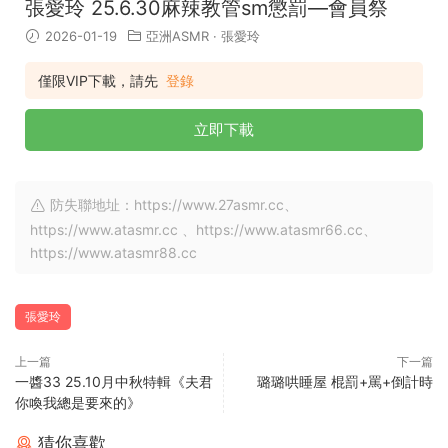
張愛玲 25.6.30麻辣教管sm懲罰—會員祭
2026-01-19
亞洲ASMR
·
張愛玲
僅限VIP下載，請先
登錄
立即下載
防失聯地址：https://www.27asmr.cc、
https://www.atasmr.cc 、https://www.atasmr66.cc、
https://www.atasmr88.cc
張愛玲
上一篇
下一篇
一醬33 25.10月中秋特輯《夫君
璐璐哄睡屋 棍罰+罵+倒計時
你喚我總是要來的》
猜你喜歡