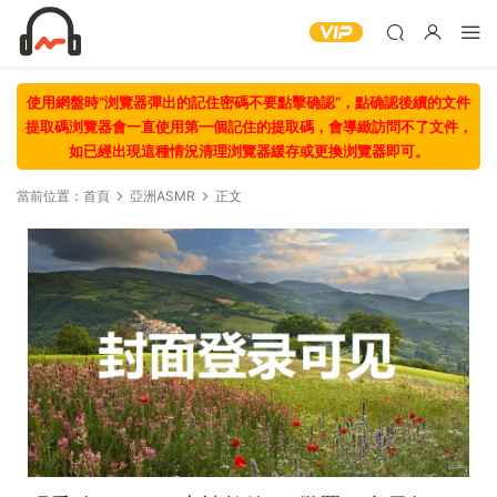
使用網盤時“浏覽器彈出的記住密碼不要點擊确認“，點确認後續的文件
提取碼浏覽器會一直使用第一個記住的提取碼，會導緻訪問不了文件，
如已經出現這種情況清理浏覽器緩存或更換浏覽器即可。
當前位置：
首頁
亞洲ASMR
正文