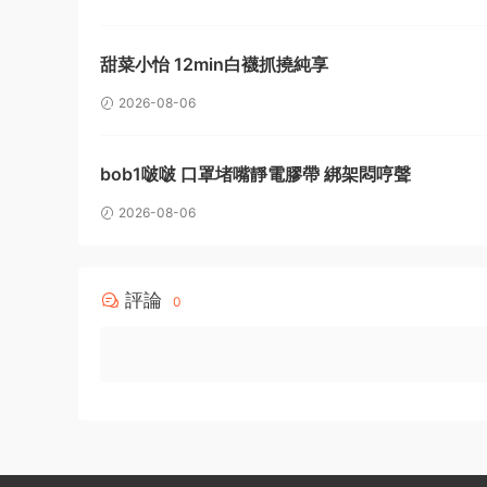
甜菜小怡 12min白襪抓撓純享
2026-08-06
bob1啵啵 口罩堵嘴靜電膠帶 綁架悶哼聲
2026-08-06
評論
0