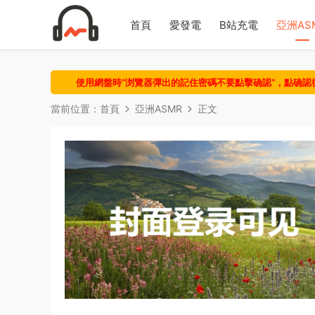
首頁
愛發電
B站充電
亞洲AS
使用網盤時“浏覽器彈出的記住密碼不要點擊确認“，點确
當前位置：
首頁
亞洲ASMR
正文