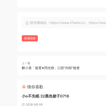
防失聯地址：https://www.27asmr.cc、https://www.a
啵啵眠眠
上一篇
酥小熹「後置➕閃光燈」口腔“内部”檢查
猜你喜歡
小o不失眠 32黑色裙子0716
2026-08-06