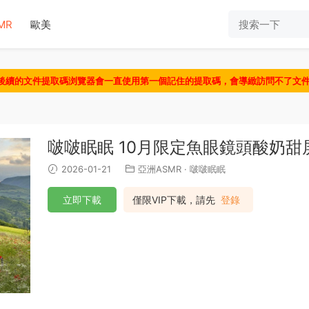
MR
歐美
認後續的文件提取碼浏覽器會一直使用第一個記住的提取碼，會導緻訪問不了文
啵啵眠眠 10月限定魚眼鏡頭酸奶甜
2026-01-21
亞洲ASMR
·
啵啵眠眠
立即下載
僅限VIP下載，請先
登錄