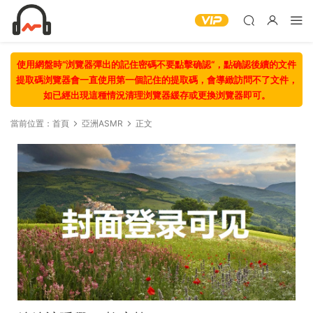
使用網盤時“浏覽器彈出的記住密碼不要點擊确認“，點确認後續的文件
提取碼浏覽器會一直使用第一個記住的提取碼，會導緻訪問不了文件，
如已經出現這種情況清理浏覽器緩存或更換浏覽器即可。
當前位置：
首頁
亞洲ASMR
正文