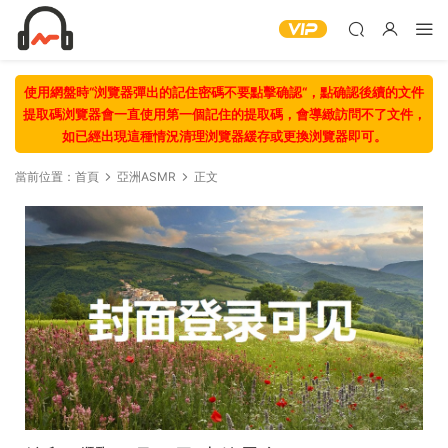
使用網盤時“浏覽器彈出的記住密碼不要點擊确認“，點确認後續的文件
提取碼浏覽器會一直使用第一個記住的提取碼，會導緻訪問不了文件，
如已經出現這種情況清理浏覽器緩存或更換浏覽器即可。
當前位置：
首頁
亞洲ASMR
正文