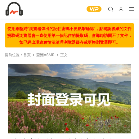
使用網盤時“浏覽器彈出的記住密碼不要點擊确認“，點确認後續的文件
提取碼浏覽器會一直使用第一個記住的提取碼，會導緻訪問不了文件，
如已經出現這種情況清理浏覽器緩存或更換浏覽器即可。
當前位置：
首頁
亞洲ASMR
正文