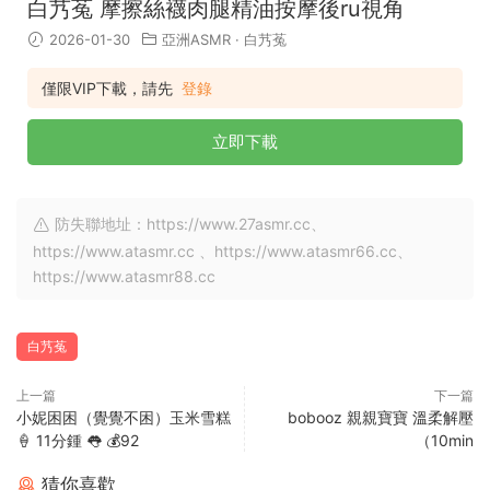
白艿菟 摩擦絲襪肉腿精油按摩後ru視角
2026-01-30
亞洲ASMR
·
白艿菟
僅限VIP下載，請先
登錄
立即下載
防失聯地址：https://www.27asmr.cc、
https://www.atasmr.cc 、https://www.atasmr66.cc、
https://www.atasmr88.cc
白艿菟
上一篇
下一篇
小妮困困（覺覺不困）玉米雪糕
bobooz 親親寶寶 溫柔解壓
🍦 11分鍾 👅 💰92
（10min
猜你喜歡