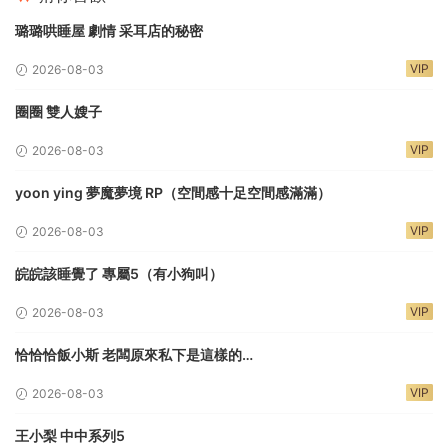
璐璐哄睡屋 劇情 采耳店的秘密
VIP
2026-08-03
圈圈 雙人嫂子
VIP
2026-08-03
yoon ying 夢魔夢境 RP（空間感十足空間感滿滿）
VIP
2026-08-03
皖皖該睡覺了 專屬5（有小狗叫）
VIP
2026-08-03
恰恰恰飯小斯 老闆原來私下是這樣的…
VIP
2026-08-03
王小梨 中中系列5