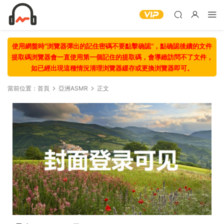
使用網盤時“浏覽器彈出的記住密碼不要點擊确認“，點确認後續的文件
提取碼浏覽器會一直使用第一個記住的提取碼，會導緻訪問不了文件，
如已經出現這種情況清理浏覽器緩存或更換浏覽器即可。
當前位置：
首頁
亞洲ASMR
正文