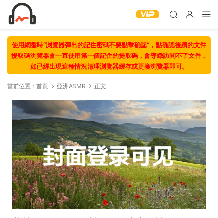
使用網盤時“浏覽器彈出的記住密碼不要點擊确認“，點确認後續的文件
提取碼浏覽器會一直使用第一個記住的提取碼，會導緻訪問不了文件，
如已經出現這種情況清理浏覽器緩存或更換浏覽器即可。
當前位置：
首頁
亞洲ASMR
正文