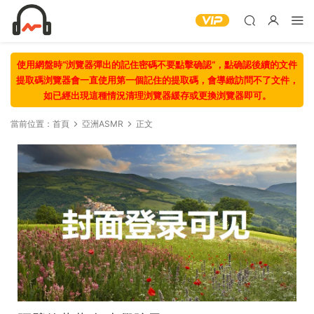
使用網盤時“浏覽器彈出的記住密碼不要點擊确認“，點确認後續的文件
提取碼浏覽器會一直使用第一個記住的提取碼，會導緻訪問不了文件，
如已經出現這種情況清理浏覽器緩存或更換浏覽器即可。
當前位置：
首頁
亞洲ASMR
正文