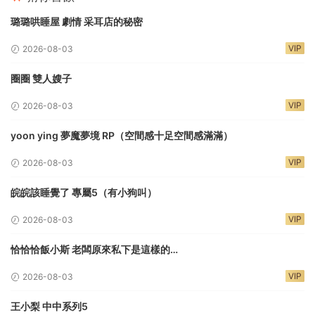
璐璐哄睡屋 劇情 采耳店的秘密
VIP
2026-08-03
圈圈 雙人嫂子
VIP
2026-08-03
yoon ying 夢魔夢境 RP（空間感十足空間感滿滿）
VIP
2026-08-03
皖皖該睡覺了 專屬5（有小狗叫）
VIP
2026-08-03
恰恰恰飯小斯 老闆原來私下是這樣的…
VIP
2026-08-03
王小梨 中中系列5