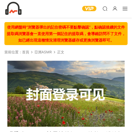
使用網盤時“浏覽器彈出的記住密碼不要點擊确認“，點确認後續的文件
提取碼浏覽器會一直使用第一個記住的提取碼，會導緻訪問不了文件，
如已經出現這種情況清理浏覽器緩存或更換浏覽器即可。
當前位置：
首頁
亞洲ASMR
正文