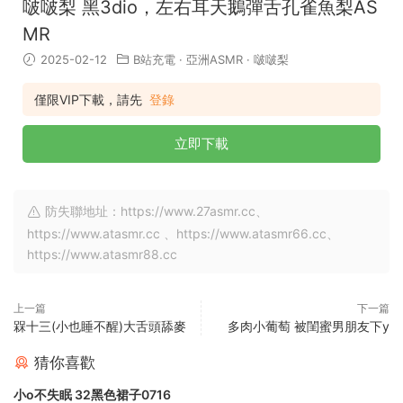
啵啵梨 黑3dio，左右耳天鵝彈舌孔雀魚梨AS
MR
2025-02-12
B站充電
·
亞洲ASMR
·
啵啵梨
僅限VIP下載，請先
登錄
立即下載
防失聯地址：https://www.27asmr.cc、
https://www.atasmr.cc 、https://www.atasmr66.cc、
https://www.atasmr88.cc
上一篇
下一篇
槑十三(小也睡不醒)大舌頭舔麥
多肉小葡萄 被閨蜜男朋友下y
猜你喜歡
小o不失眠 32黑色裙子0716