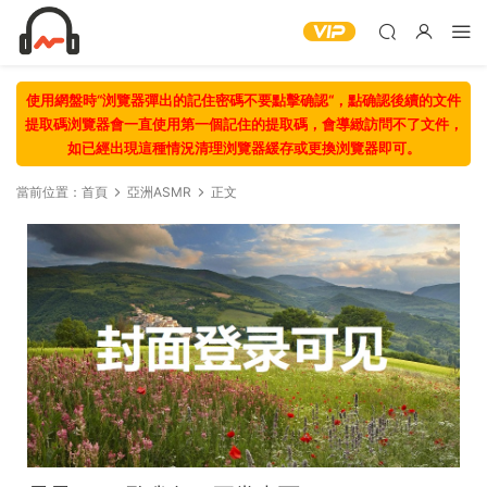
使用網盤時“浏覽器彈出的記住密碼不要點擊确認“，點确認後續的文件
提取碼浏覽器會一直使用第一個記住的提取碼，會導緻訪問不了文件，
如已經出現這種情況清理浏覽器緩存或更換浏覽器即可。
當前位置：
首頁
亞洲ASMR
正文