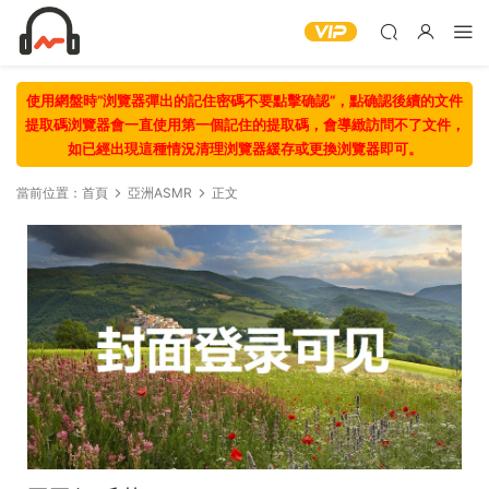
使用網盤時“浏覽器彈出的記住密碼不要點擊确認“，點确認後續的文件
提取碼浏覽器會一直使用第一個記住的提取碼，會導緻訪問不了文件，
如已經出現這種情況清理浏覽器緩存或更換浏覽器即可。
當前位置：
首頁
亞洲ASMR
正文