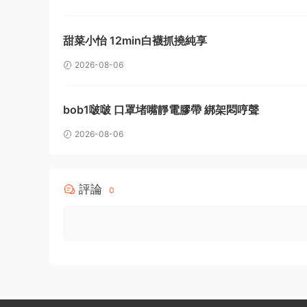
甜菜小怡 12min白襪抓撓純享
2026-08-06
bob1啵啵 口罩堵嘴靜電膠帶 綁架悶哼聲
2026-08-06
評論
0