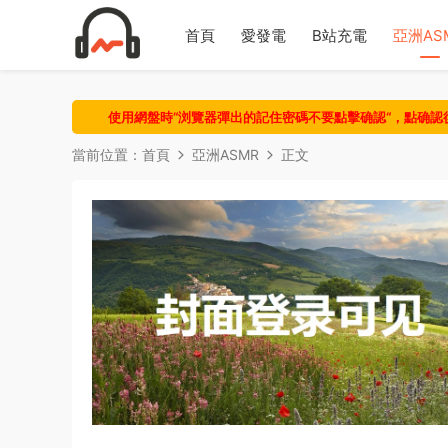
首頁
愛發電
B站充電
亞洲AS
使用網盤時“浏覽器彈出的記住密碼不要點擊确認“，點确
當前位置：
首頁
亞洲ASMR
正文