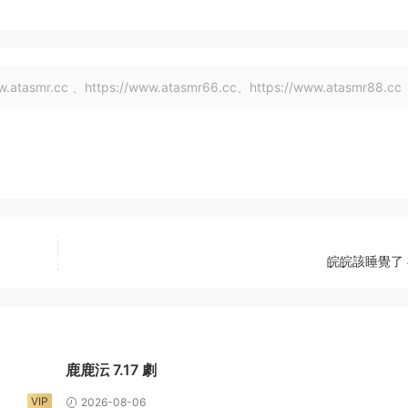
tasmr.cc 、https://www.atasmr66.cc、https://www.atasmr88.cc
皖皖該睡覺了 
鹿鹿沄 7.17 劇
VIP
2026-08-06