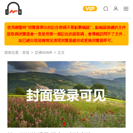
使用網盤時“浏覽器彈出的記住密碼不要點擊确認“，點确認後續的文件
提取碼浏覽器會一直使用第一個記住的提取碼，會導緻訪問不了文件，
如已經出現這種情況清理浏覽器緩存或更換浏覽器即可。
當前位置：
首頁
亞洲ASMR
正文