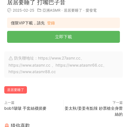
居居要睡了 打嘴巴子音
2025-02-25
亞洲ASMR
·
居居要睡了
·
愛發電
僅限VIP下載，請先
登錄
立即下載
防失聯地址：https://www.27asmr.cc、
https://www.atasmr.cc 、https://www.atasmr66.cc、
https://www.atasmr88.cc
居居要睡了
上一篇
下一篇
bob1啵啵 手套絲襪搓麥
姜太秋/姜姜有點辣 鈔票槍全身蕾
絲的
猜你喜歡