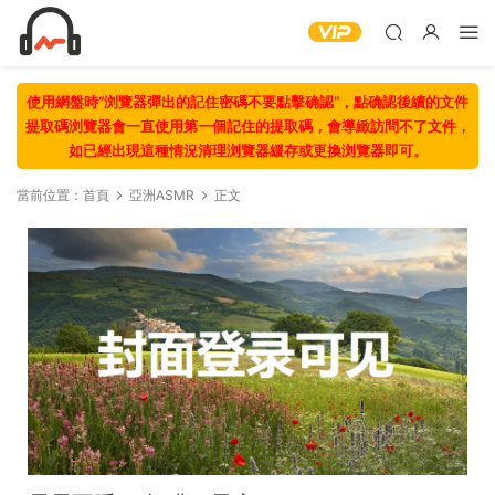
使用網盤時“浏覽器彈出的記住密碼不要點擊确認“，點确認後續的文件
提取碼浏覽器會一直使用第一個記住的提取碼，會導緻訪問不了文件，
如已經出現這種情況清理浏覽器緩存或更換浏覽器即可。
當前位置：
首頁
亞洲ASMR
正文