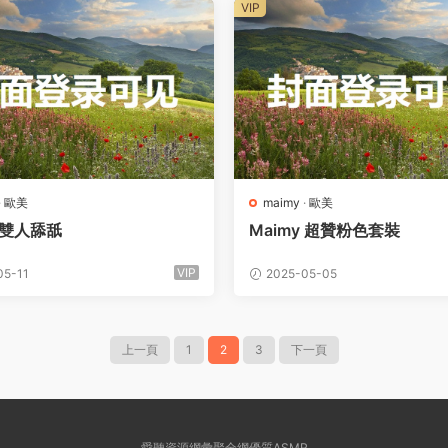
VIP
·
歐美
maimy
·
歐美
y 雙人舔舐
Maimy 超贊粉色套裝
VIP
05-11
2025-05-05
上一頁
1
2
3
下一頁
愛聽資源網彙聚全網優質ASMR