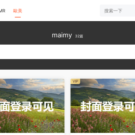
MR
歐美
maimy
32篇
VIP