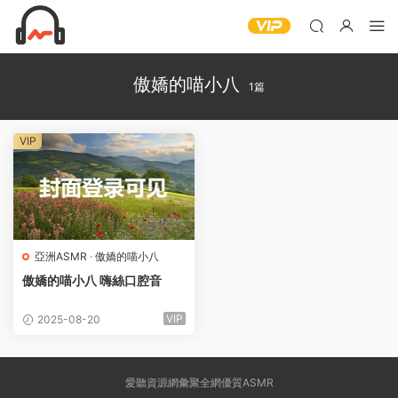
傲嬌的喵小八
1篇
VIP
亞洲ASMR
·
傲嬌的喵小八
傲嬌的喵小八 嗨絲口腔音
VIP
2025-08-20
愛聽資源網彙聚全網優質ASMR