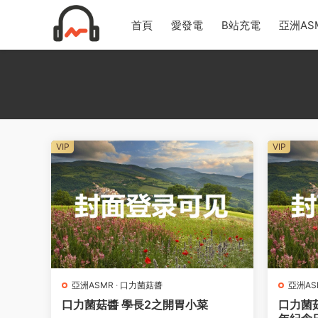
首頁
愛發電
B站充電
亞洲AS
VIP
VIP
亞洲ASMR
·
口力菌菇醬
亞洲AS
口力菌菇醬 學長2之開胃小菜
口力菌菇