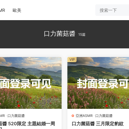
MR
歐美
口力菌菇醬
15篇
VIP
MR
·
口力菌菇醬
亞洲ASMR
·
口力菌菇醬
醬 520限定 主題結婚一周
口力菌菇醬 三月限定豹紋