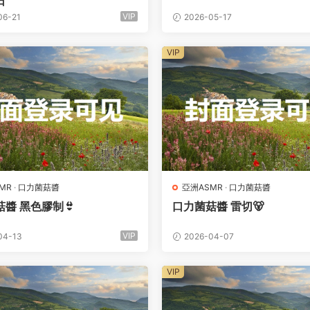
日
VIP
06-21
2026-05-17
VIP
MR
·
口力菌菇醬
亞洲ASMR
·
口力菌菇醬
醬 黑色膠制👙
口力菌菇醬 雷切🐻
VIP
04-13
2026-04-07
VIP