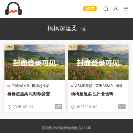
橋橋超溫柔
2篇
VIP
VIP
亞洲ASMR
·
橋橋超溫柔
ASMR音頻
·
亞洲ASMR
·
橋橋
超溫柔
橋橋超溫柔 助眠眠音聲
橋橋超溫柔 生日會合輯
VIP
VIP
2025-05-24
2025-03-09
愛聽資源網彙聚全網優質ASMR