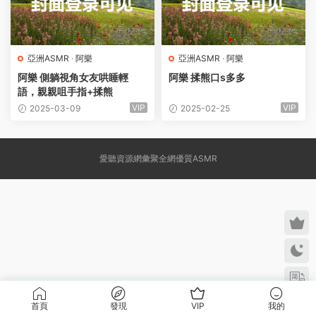
亞洲ASMR
·
阿樂
亞洲ASMR
·
阿樂
阿樂 側躺視角女友哄睡輕
阿樂 揉熊口s多多
語，親親咀手指+揉熊
VIP
VIP
2025-03-09
2025-02-25
愛聽資源網彙聚全網優質ASMR
首頁
發現
VIP
我的