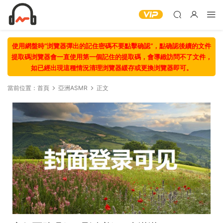
使用網盤時“浏覽器彈出的記住密碼不要點擊确認“，點确認後續的文件
提取碼浏覽器會一直使用第一個記住的提取碼，會導緻訪問不了文件，
如已經出現這種情況清理浏覽器緩存或更換浏覽器即可。
當前位置：
首頁
亞洲ASMR
正文