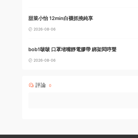
甜菜小怡 12min白襪抓撓純享
2026-08-06
bob1啵啵 口罩堵嘴靜電膠帶 綁架悶哼聲
2026-08-06
評論
0