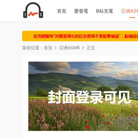
首頁
愛發電
B站充電
亞洲AS
使用網盤時“浏覽器彈出的記住密碼不要點擊确認“，點确
當前位置：
首頁
亞洲ASMR
正文