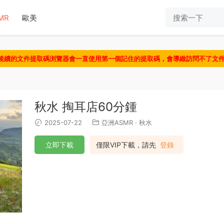
MR
歐美
認後續的文件提取碼浏覽器會一直使用第一個記住的提取碼，會導緻訪問不了文
秋水 掏耳店60分鍾
2025-07-22
亞洲ASMR
·
秋水
立即下載
僅限VIP下載，請先
登錄