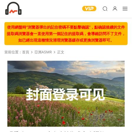
使用網盤時“浏覽器彈出的記住密碼不要點擊确認“，點确認後續的文件
提取碼浏覽器會一直使用第一個記住的提取碼，會導緻訪問不了文件，
如已經出現這種情況清理浏覽器緩存或更換浏覽器即可。
當前位置：
首頁
亞洲ASMR
正文