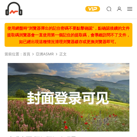
使用網盤時“浏覽器彈出的記住密碼不要點擊确認“，點确認後續的文件
提取碼浏覽器會一直使用第一個記住的提取碼，會導緻訪問不了文件，
如已經出現這種情況清理浏覽器緩存或更換浏覽器即可。
當前位置：
首頁
亞洲ASMR
正文