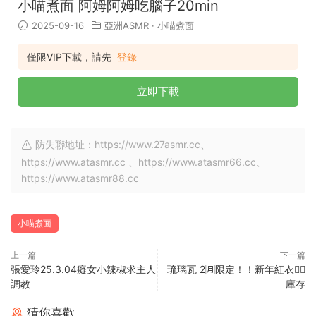
小喵煮面 阿姆阿姆吃腦子20min
2025-09-16
亞洲ASMR
·
小喵煮面
僅限VIP下載，請先
登錄
立即下載
防失聯地址：https://www.27asmr.cc、
https://www.atasmr.cc 、https://www.atasmr66.cc、
https://www.atasmr88.cc
小喵煮面
上一篇
下一篇
張愛玲25.3.04癡女小辣椒求主人
琉璃瓦 2🈷️限定！！新年紅衣❤️‍🔥
調教
庫存
猜你喜歡