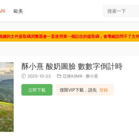
MR
歐美
認後續的文件提取碼浏覽器會一直使用第一個記住的提取碼，會導緻訪問不了文
酥小熹 酸奶圖臉 數數字倒計時
2025-10-23
亞洲ASMR
·
酥小熹
立即下載
僅限VIP下載，請先
登錄