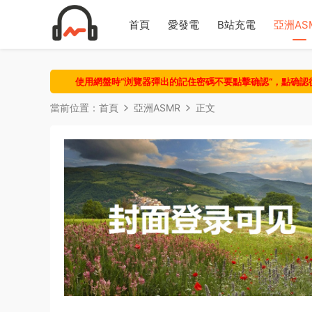
首頁
愛發電
B站充電
亞洲AS
使用網盤時“浏覽器彈出的記住密碼不要點擊确認“，點确
當前位置：
首頁
亞洲ASMR
正文