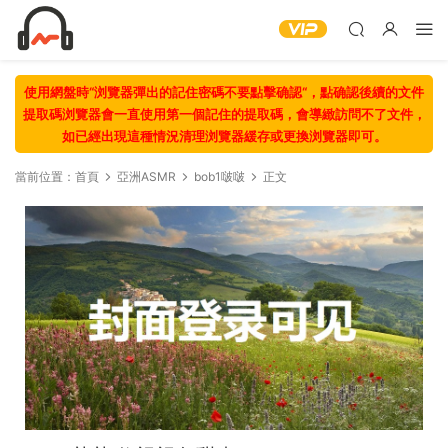
使用網盤時“浏覽器彈出的記住密碼不要點擊确認“，點确認後續的文件
提取碼浏覽器會一直使用第一個記住的提取碼，會導緻訪問不了文件，
如已經出現這種情況清理浏覽器緩存或更換浏覽器即可。
當前位置：
首頁
亞洲ASMR
bob1啵啵
正文