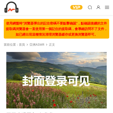
使用網盤時“浏覽器彈出的記住密碼不要點擊确認“，點确認後續的文件
提取碼浏覽器會一直使用第一個記住的提取碼，會導緻訪問不了文件，
如已經出現這種情況清理浏覽器緩存或更換浏覽器即可。
當前位置：
首頁
亞洲ASMR
正文