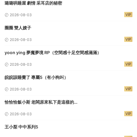
璐璐哄睡屋 劇情 采耳店的秘密
VIP
2026-08-03
圈圈 雙人嫂子
VIP
2026-08-03
yoon ying 夢魔夢境 RP（空間感十足空間感滿滿）
VIP
2026-08-03
皖皖該睡覺了 專屬5（有小狗叫）
VIP
2026-08-03
恰恰恰飯小斯 老闆原來私下是這樣的…
VIP
2026-08-03
王小梨 中中系列5