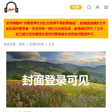
使用網盤時“浏覽器彈出的記住密碼不要點擊确認“，點确認後續的文件
提取碼浏覽器會一直使用第一個記住的提取碼，會導緻訪問不了文件，
如已經出現這種情況清理浏覽器緩存或更換浏覽器即可。
當前位置：
首頁
亞洲ASMR
正文