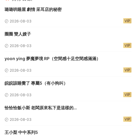
璐璐哄睡屋 劇情 采耳店的秘密
VIP
2026-08-03
圈圈 雙人嫂子
VIP
2026-08-03
yoon ying 夢魔夢境 RP（空間感十足空間感滿滿）
VIP
2026-08-03
皖皖該睡覺了 專屬5（有小狗叫）
VIP
2026-08-03
恰恰恰飯小斯 老闆原來私下是這樣的…
VIP
2026-08-03
王小梨 中中系列5