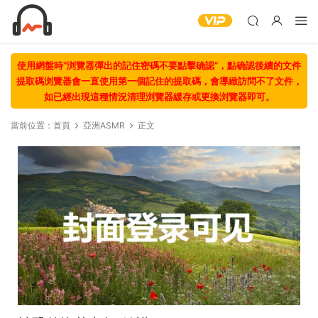
使用網盤時“浏覽器彈出的記住密碼不要點擊确認“，點确認後續的文件
提取碼浏覽器會一直使用第一個記住的提取碼，會導緻訪問不了文件，
如已經出現這種情況清理浏覽器緩存或更換浏覽器即可。
當前位置：
首頁
亞洲ASMR
正文