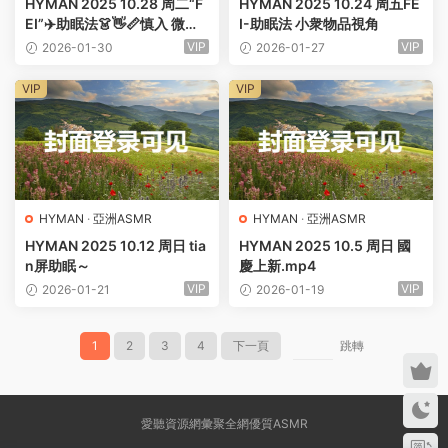
HYMAN 2025 10.28 周二“F
HYMAN 2025 10.24 周五FE
EI”✈️助眠法👗👋📏慎入 微劇
I-助眠法 小衆物品視角
情對話【養兄-妹】
VIP
VIP
2026-01-30
2026-01-27
VIP
VIP
HYMAN
·
亞洲ASMR
HYMAN
·
亞洲ASMR
HYMAN 2025 10.12 周日 tia
HYMAN 2025 10.5 周日 國
n屏助眠～
慶上新.mp4
VIP
VIP
2026-01-21
2026-01-19
1
2
3
4
下一頁
跳轉
愛聽資源網彙聚全網優質ASMR